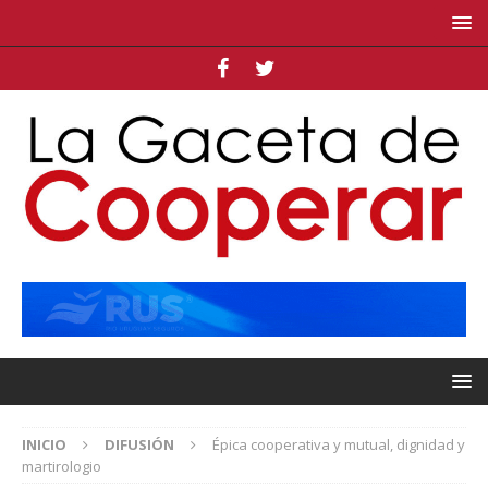
INICIO
DIFUSIÓN
Épica cooperativa y mutual, dignidad y
martirologio