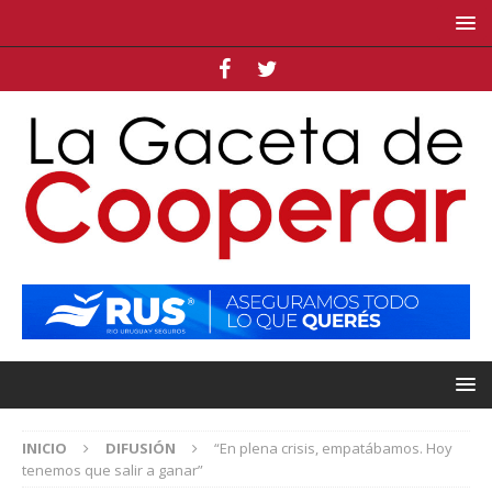
INICIO
DIFUSIÓN
“En plena crisis, empatábamos. Hoy
tenemos que salir a ganar”