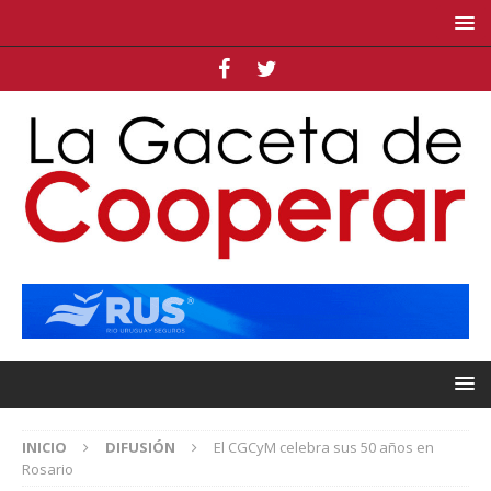
INICIO
DIFUSIÓN
El CGCyM celebra sus 50 años en
Rosario