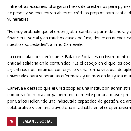
Entre otras acciones, otorgaron líneas de préstamos para pymes
de pesos y se encuentran abiertos créditos propios para capital 
vulnerables.
“Es muy probable que el orden global cambie a partir de ahora y 
financiera, social y en muchos casos política, derive en nuevos c
nuestras sociedades”, afirmó Carnevale.
La concejala consideró que el Balance Social es un instrumento 
entidad solidaria en la comunidad. “Es el espejo en el que los coo
argentinas nos miramos con orgullo y una forma virtuosa de aplic
universales para superar las diferencias y unirnos en la ayuda mu
Carnevale destacó que el Credicoop es una institución administr
composición mixta aboga permanentemente por una mayor prese
por Carlos Heller, “de una indiscutida capacidad de gestión, de art
colaborativo y con una trayectoria intachable en el cooperativism
BALANCE SOCIAL