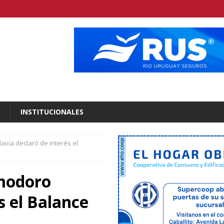
INSTITUCIONALES
via declaró de interés el
omodoro
s el Balance