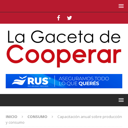
INICIO
CONSUMO
Capacitación anual sobre producción
y consumo